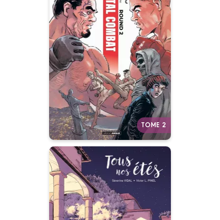
Total Combat
Vol. 02/2
23/02/2022
Date de parution :
Plus féroce que le combat, la
vie !
Autres tomes
TOME 2
Tous nos étés -
histoire complète