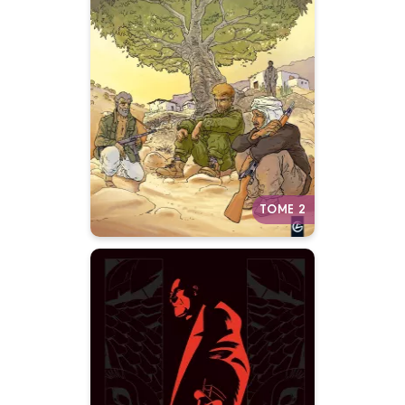
Tahya El Djazair
Vol. 02/2
12/05/2010
Date de parution :
Autres tomes
TOME 2
Le Tatoueur -
histoire complète
31/03/2021
Date de parution :