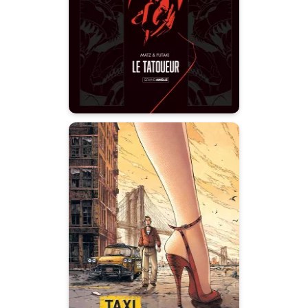
Ils connaissent tout de vous : vos
habitudes, les endroits où vous
mangez, où vous dormez ! Tous
vos petits secrets. Et s’ils
décidaient de s’en servir ?
Taxi Molloy -
histoire complète
27/05/2009
Date de parution :