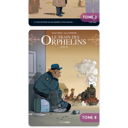
TOME 3
Le Train des
orphelins - cycle 4
(vol. 02/2)
10/05/2017
Date de parution :
Les femmes du train prennent le
pouvoir.
Autres tomes
TOME 8