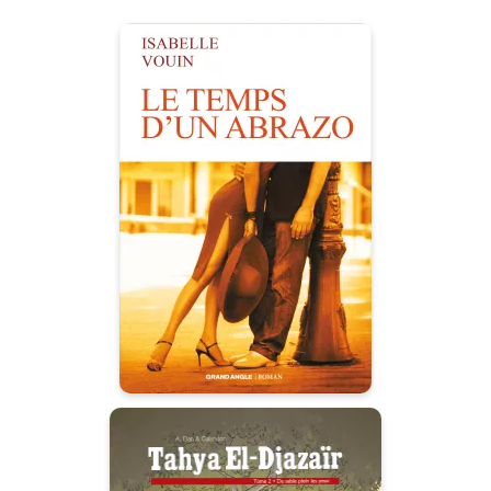
Roman - Le
temps d'un
abrazo
Date de parution :
09/05/2019
Le nouveau roman d’Isabelle
Vouin nous emporte dans une
histoire d’amour intense et
subtile.