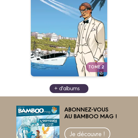
Une tragédie
grecque
Vol. 02/2
09/01/2013
Date de parution :
Autres tomes
TOME 2
+ d'albums
ABONNEZ-VOUS
AU BAMBOO MAG !
Je découvre !