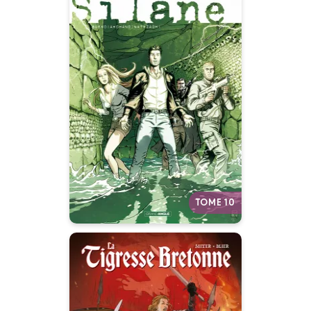
Thomas Silane -
cycle 5 (vol.
02/2)
17/05/2017
Date de parution :
La quête de Thomas Silane
touche à sa fin.
Autres tomes
TOME 10
La Tigresse