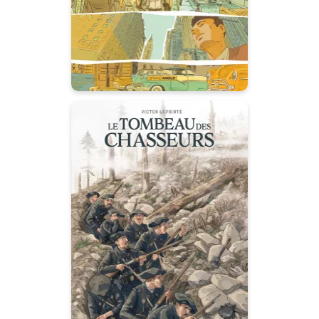
d’écrire de nombreux brouillons
Le tombeau des
chasseurs -
histoire complète
25/09/2024
Date de parution :
“ Le sacrifice des chasseurs
alpins pendant la Première
Guerre mondiale.”