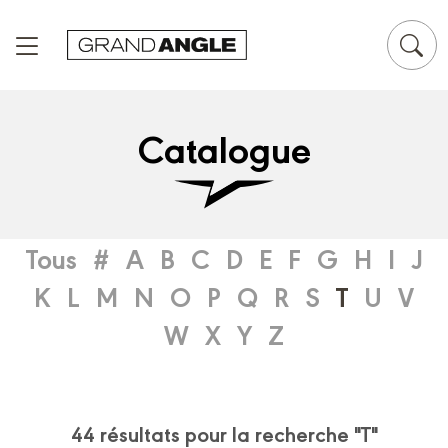
Panneau de gestion des cookies
Catalogue
Tous
#
A
B
C
D
E
F
G
H
I
J
K
L
M
N
O
P
Q
R
S
T
U
V
W
X
Y
Z
44 résultats pour la recherche "T"