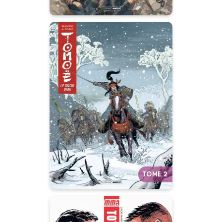
Tomoé
Vol. 02/2
04/04/2018
Date de parution :
À l’assaut du pouvoir des
Shoguns, dans le Japon
médiéval.
Autres tomes
TOME 2