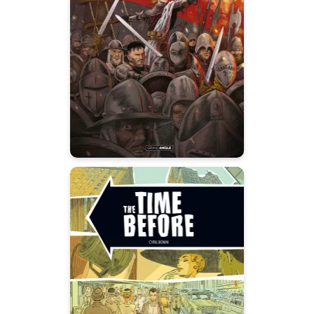
bretonne -
histoire complète
21/08/2024
Date de parution :
Elle fut la première femme
pirate de l’Histoire...
The Time before -
histoire complète
02/03/2016
Date de parution :
Réussir sa vie demande parfois