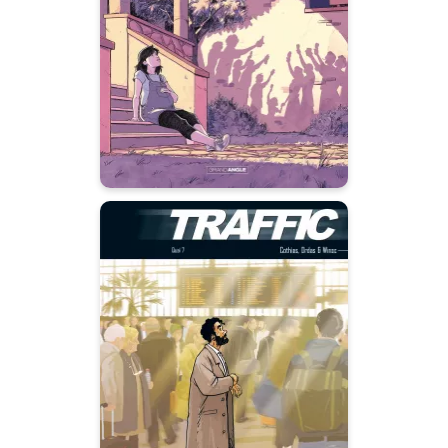
26/06/2024
Date de parution :
“- Par contre, on repeint tout,
sauf la chambre jaune ! - Encore
une de tes lubies ? - Non, pas
du tout... une promesse faite il y
a longtemps ...”
Traffic
Vol. 03/3
10/11/2010
Date de parution :
Autres tomes