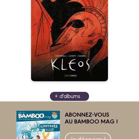
Kleos - histoire
complète
03/05/2023
Date de parution :
" Une puissante aventure
initiatique, un hommage aux
conteurs et aux récits
fondateurs.”
+ d'albums
ABONNEZ-VOUS
AU BAMBOO MAG !
Je découvre !