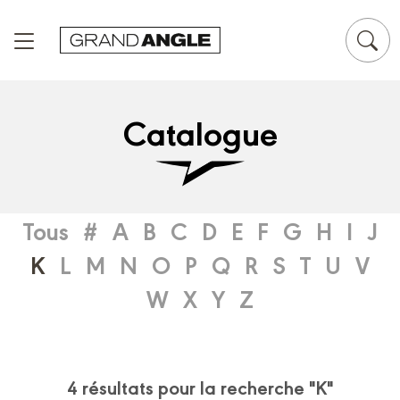
Panneau de gestion des cookies
Catalogue
Tous
#
A
B
C
D
E
F
G
H
I
J
K
L
M
N
O
P
Q
R
S
T
U
V
W
X
Y
Z
4 résultats pour la recherche "K"