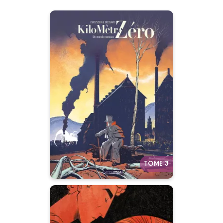
Kilomètre zéro
Vol. 03/3
04/05/2022
Date de parution :
Mulhouse,1830. Le rêve fou d’un
pionnier. L’histoire vraie de la
création de la première ligne
internationale de chemin de fer.
Autres tomes
TOME 3