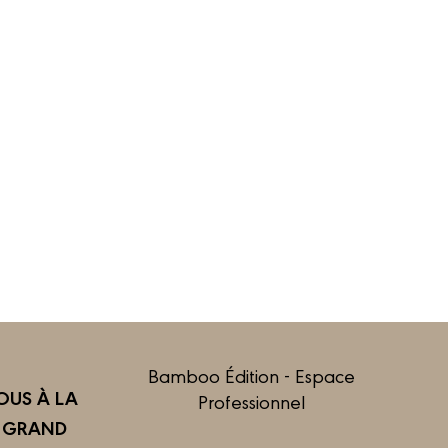
Bamboo Édition - Espace
US À LA
Professionnel
R GRAND