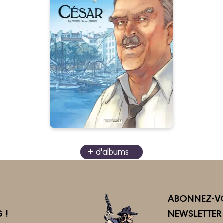
M. Pagnol en BD :
César - histoire
complète
02/05/2024
Date de parution :
"Tu es le fils d’un beau garçon
de bar, et de la plus fine, de la
plus jolie petite marchande
d’oursins. Eh oui, c’est comme
ça !"
+ d'albums
ABONNEZ-VO
 !
NEWSLETTE