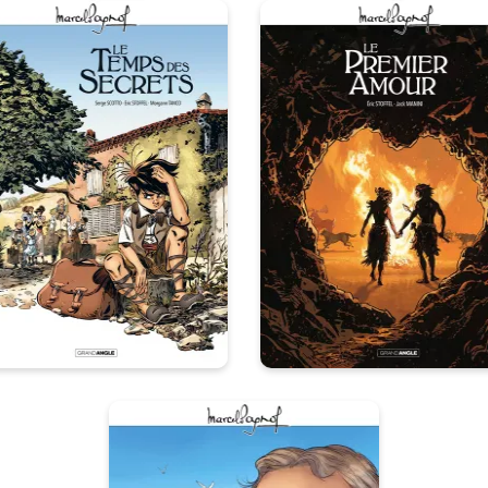
M. Pagnol en BD
. Pagnol en BD :
Le Premier Amo
Le temps des
- histoire
ecrets - histoire
complète
complète
30/04/2025
Date de paruti
/11/2017
Date de parution :
Si nous permettons qu’un se
troisième tome des souvenirs
homme ait une seule femm
’enfance de Marcel Pagnol.
l’unité de notre peuple se
détruite...