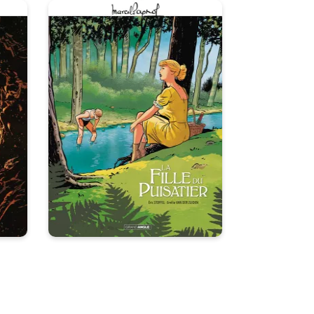
 :
M. Pagnol en BD :
ur
La Fille du
puisatier -
Histoire complète
on :
28/08/2024
Date de parution :
ul
C’est pas une fille, c’est un
e,
trésor que le bon Dieu m’a
ra
donné.