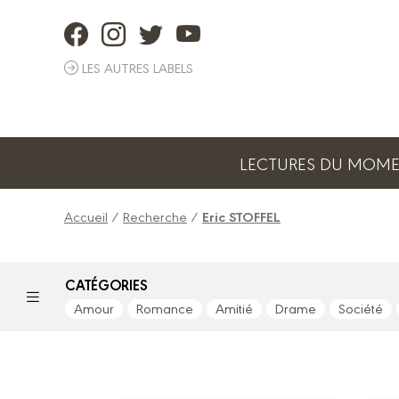
Panneau de gestion des cookies
LES AUTRES LABELS
LECTURES DU MOM
Accueil
/
Recherche
/
Eric STOFFEL
CATÉGORIES
Amour
Romance
Amitié
Drame
Société