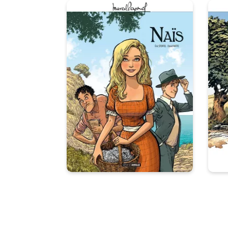
M
M. Pagnol en BD :
Naïs - histoire
s
complète
01/07/2026
Date de parution :
08
Naïs, tu ne l’aimes pas comme
tout le monde.Tu l’aimes
Le 
comme personne.
d