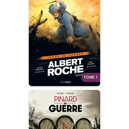
Albert Roche -
histoire complète
25/09/2024
Date de parution :
Son nom ne vous dit rien. Et
pourtant il est l’un des plus
grands héros de la Première
Guerre mondiale…
Autres tomes
TOME 1
Pinard de Guerre -
histoire complète