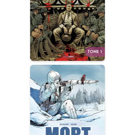
01/09/2021
Date de parution :
“Rien ne grise comme le vin du
malheur.”
Autres tomes
TOME 1
Mort Blanche -
histoire complète
04/03/2026
Date de parution :
Dans la neige finlandaise, un
tireur solitaire traque ses
ennemis…et les souvenirs qui le