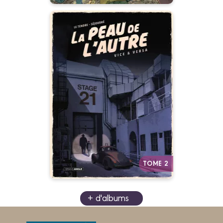
La Peau de l'autre
Vol. 02/2
02/02/2022
Date de parution :
La chirurgie esthétique va
changer sa vie... et le visage
d’Hollywood.
Autres tomes
TOME 2
+ d'albums