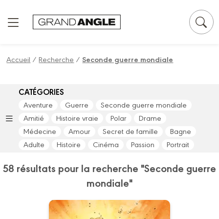
Panneau de gestion des cookies
Accueil
/
Recherche
/
Seconde guerre mondiale
CATÉGORIES
Aventure
Guerre
Seconde guerre mondiale
Amitié
Histoire vraie
Polar
Drame
Médecine
Amour
Secret de famille
Bagne
Adulte
Histoire
Cinéma
Passion
Portrait
58 résultats pour la recherche "Seconde guerre
mondiale"