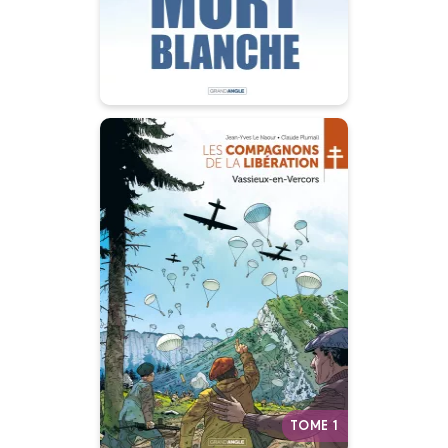
hantent.
Les Compagnons
de la Libération :
Vassieux-en-
Vercors - histoire
complète
05/07/2023
Date de parution :
Le maquis qui a laissé la plus
grande empreinte dans notre
mémoire.
Autres tomes
TOME 1