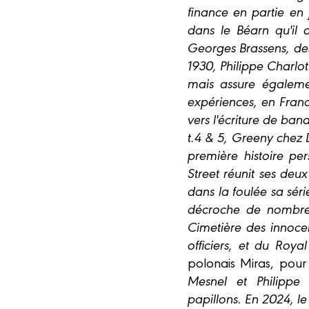
finance en partie en
dans le Béarn qu'il 
Georges Brassens, de
1930, Philippe Charlot
mais assure égalemen
expériences, en Franc
vers l'écriture de ban
t.4 & 5, Greeny chez 
première histoire pe
Street réunit ses deux
dans la foulée sa séri
décroche de nombreux
Cimetière des innoce
officiers, et du Roy
polonais Miras, pour
Mesnel et Philippe
papillons. En 2024, l