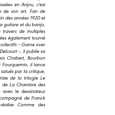
ssées en Anjou, c'est
re de son art. Fan de
in des années 1920 et
la guitare et du banjo,
 travers de multiples
nnées également tourné
 collectifs – Game over
lcourt –, il publie sa
exis Chabert, Bourbon
r Fourquemin, il lance
salués par la critique,
ste de la trilogie Le
ox, de La Chambre des
lé avec le dessinateur
 Accompagné de Franck
l réalise Comme des