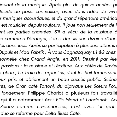
 jouant de la musique. Après plus de quinze années pa
décide de poser ses valises, avec dans l'idée de viv
s musiques acoustiques, et du grand répertoire américa
 est musicien depuis toujours. Il joue non seulement de 
t les parties chantées. S'il a vécu de la musique à
e comme à l'étranger, il s'est depuis une dizaine d'a
des dessinées. Après sa participation à plusieurs albums
Dupuis et Mad Fabrik ; À vous Cognacq-Jay t.1 &2 chez De
rsonnelle chez Grand Angle, en 2011. Dessiné par Al
 passions : la musique et l'écriture. Aux côtés de Xavie
e phare, Le Train des orphelins, dont les huit tomes sont 
 prix, et obtiennent un beau succès public. Scénari
nts, de Gran café Tortoni, du diptyque Les Sœurs F
al fondement
, Philippe Charlot a plusieurs fois travail
 qui il a notamment écrit
Ellis Island et Londonish.
 Pelaez comme co-scénaristes, c'est avec lui qu'i
e duo se reforme pour
Delta Blues Café
.