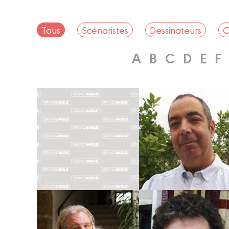
Tous
Scénaristes
Dessinateurs
C
A
B
C
D
E
F
Coloriste
Dessinateur
Coloriste
Scénariste
ALBERTINE
DAVID
RALENTI
RATTE
Biographie
Biographie
Albums
Albums
Scénariste
Scénariste
FABIEN
RODOLPHE