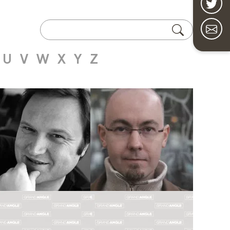
U
V
W
X
Y
Z
Scénariste
Scénariste
HERVÉ
ALEXIS
RICHEZ
ROBIN
Biographie
Biographie
Albums
Albums
Dessinateur
Dessinateur
CORENTIN
MICHEL