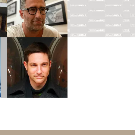
ROPERT
ROSSI
Biographie
Biographie
Albums
Albums
Scénariste
SYLVAIN
RUNBERG
Biographie
Albums