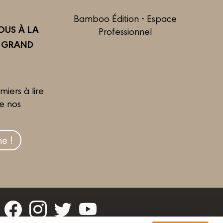
Bamboo Édition - Espace
US À LA
Professionnel
R GRAND
miers à lire
de nos
e !