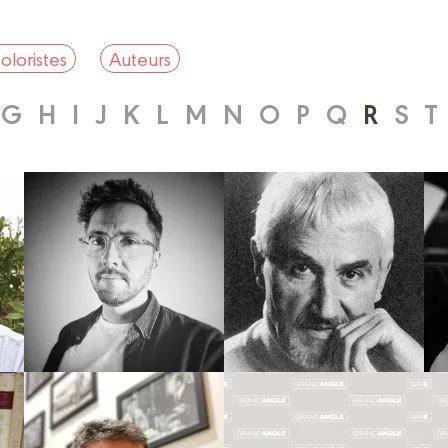
oloristes
Auteurs
G
H
I
J
K
L
M
N
O
P
Q
R
S
T
Dessinateur
Dessinateur
Coloriste
Scénariste
CHRIS
ANNE-MARIE
REGNAULT
RIBÉRA
Biographie
Biographie
Albums
Albums
Scénariste
Dessinateur
JÉRÔME
CHRISTIAN