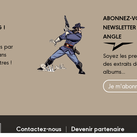
ABONNEZ-VO
 !
NEWSLETTE
ANGLE
s par
ans
Soyez les pre
tres !
des extraits 
albums...
Je m'abonn
Contactez-nous
Devenir partenaire