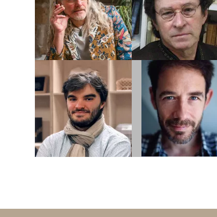
RODHAIN
Biographie
Biographie
Albums
Albums
Dessinateur
Scénariste
ROMAIN
JEAN
ROUSSEAUX
ROUSSELOT
PERIN
Biographie
Biographie
Albums
Albums