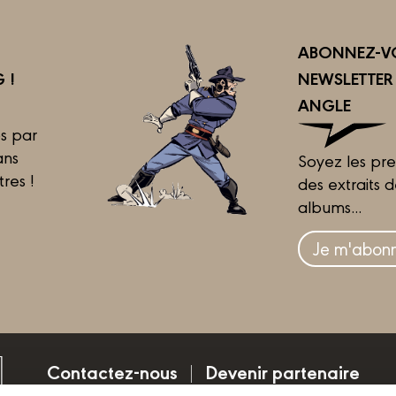
ABONNEZ-VO
 !
NEWSLETTE
ANGLE
s par
ans
Soyez les pre
tres !
des extraits 
albums...
Je m'abonn
Contactez-nous
Devenir partenaire