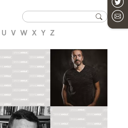
U
V
W
X
Y
Z
Coloriste
Scénariste
ÉMILIE
PHILIPPE
PAUTROT
PELAEZ
Biographie
Biographie
Albums
Albums
Dessinateur
Coloriste
MAGALI
CLAUDE