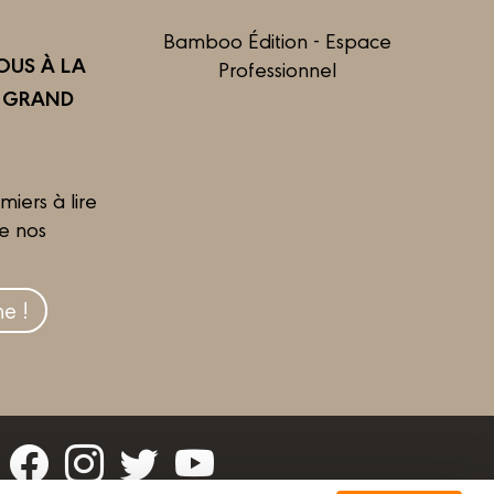
Bamboo Édition - Espace
US À LA
Professionnel
R GRAND
miers à lire
de nos
e !