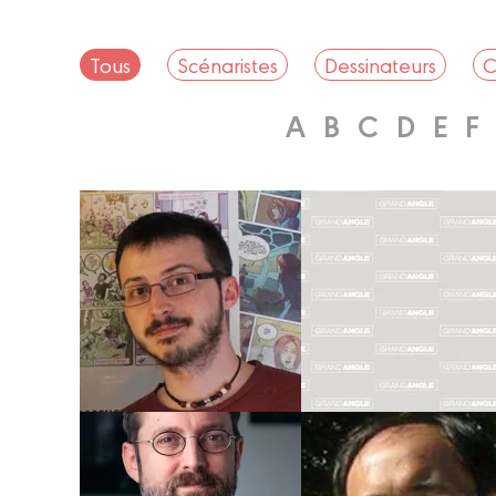
Tous
Scénaristes
Dessinateurs
C
A
B
C
D
E
F
Dessinateur
Coloriste
Dessinateur
Scénariste
DIDIER
VICTOR
PAGOT
L.PINEL
Biographie
Biographie
Albums
Albums
Dessinateur
Coloriste
Dessinateur
Scénariste
PHILAN