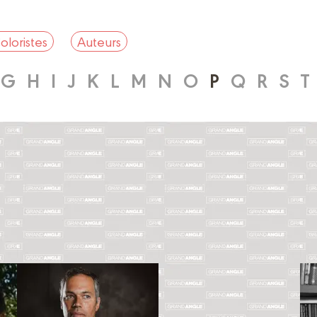
oloristes
Auteurs
G
H
I
J
K
L
M
N
O
P
Q
R
S
T
Coloriste
Scénariste
MAGALI
PARNO
HELIA
PAILLAT
Biographie
Biographie
Albums
Albums
Scénariste
Coloriste
STÉPHANE
EMMANUEL