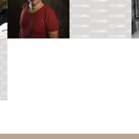
PIATZSZEK
PINCHON
Biographie
Biographie
Albums
Albums