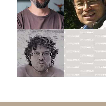
FRÉDÉRIC
PEYNET
Biographie
Biographie
Albums
Albums
Dessinateur
Coloriste
Dessinateur
FRANCIS
PATRICK
PORCEL
PRUGNE
Biographie
Biographie
Albums
Albums