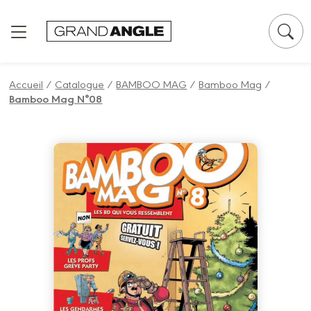
Panneau de gestion des cookies
Accueil
/
Catalogue
/
BAMBOO MAG
/
Bamboo Mag
/
Bamboo Mag N°08