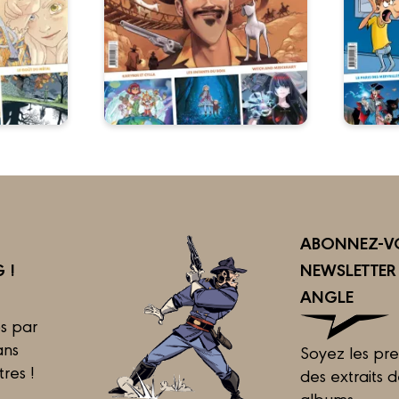
ABONNEZ-VO
 !
NEWSLETTE
ANGLE
s par
ans
Soyez les pre
tres !
des extraits 
albums...